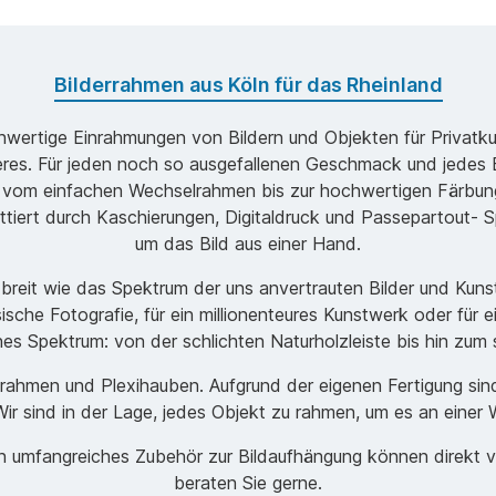
Bilderrahmen aus Köln für das Rheinland
ochwertige Einrahmungen von Bildern und Objekten für Privatk
s. Für jeden noch so ausgefallenen Geschmack und jedes B
 vom einfachen Wechselrahmen bis zur hochwertigen Färbung
ttiert durch Kaschierungen, Digitaldruck und Passepartout- Sp
um das Bild aus einer Hand.
o breit wie das Spektrum der uns anvertrauten Bilder und Ku
ische Fotografie, für ein millionenteures Kunstwerk oder für 
ches Spektrum: von der schlichten Naturholzleiste bis hin zu
men und Plexihauben. Aufgrund der eigenen Fertigung sind w
r sind in der Lage, jedes Objekt zu rahmen, um es an einer 
ein umfangreiches Zubehör zur Bildaufhängung können direkt 
beraten Sie gerne.