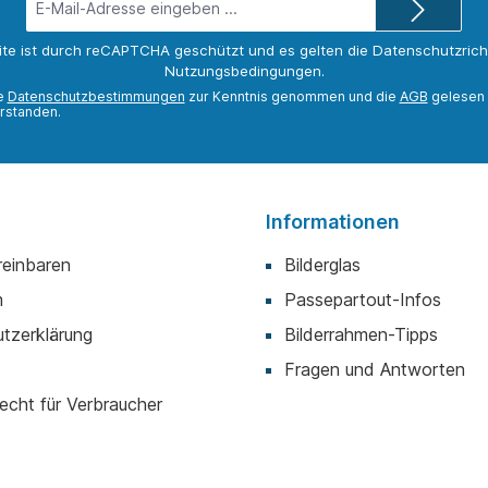
Mail-
Adresse*
ite ist durch reCAPTCHA geschützt und es gelten die
Datenschutzricht
Nutzungsbedingungen
.
ie
Datenschutzbestimmungen
zur Kenntnis genommen und die
AGB
gelesen 
rstanden.
Informationen
reinbaren
Bilderglas
m
Passepartout-Infos
tzerklärung
Bilderrahmen-Tipps
Fragen und Antworten
echt für Verbraucher