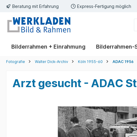
Beratung mit Erfahrung
Express-Fertigung möglich
springen
Zur Hauptnavigation springen
Bilderrahmen + Einrahmung
Bilderrahmen-
Fotografie
Walter Dick-Archiv
Köln 1955-60
ADAC 1956
Arzt gesucht - ADAC S
Bildergalerie überspringen