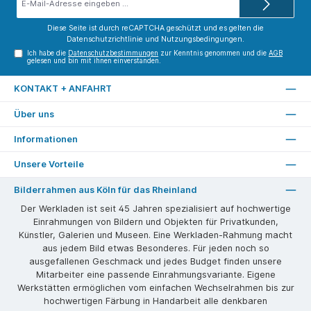
Mail-
Adresse*
Diese Seite ist durch reCAPTCHA geschützt und es gelten die
Datenschutzrichtlinie
und
Nutzungsbedingungen
.
Ich habe die
Datenschutzbestimmungen
zur Kenntnis genommen und die
AGB
gelesen und bin mit ihnen einverstanden.
KONTAKT + ANFAHRT
Über uns
Informationen
Unsere Vorteile
Bilderrahmen aus Köln für das Rheinland
Der Werkladen ist seit 45 Jahren spezialisiert auf hochwertige
Einrahmungen von Bildern und Objekten für Privatkunden,
Künstler, Galerien und Museen. Eine Werkladen-Rahmung macht
aus jedem Bild etwas Besonderes. Für jeden noch so
ausgefallenen Geschmack und jedes Budget finden unsere
Mitarbeiter eine passende Einrahmungsvariante. Eigene
Werkstätten ermöglichen vom einfachen Wechselrahmen bis zur
hochwertigen Färbung in Handarbeit alle denkbaren