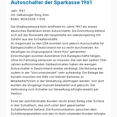
Autoschalter der Sparkasse 1961
Jahr: 1961
Ort: Habsburger Ring, Köln
Bildnr. WDA2008-1-005
Die Stadtsparkasse Köln eröffnete im Jahre 1957 als erstes
deutsches Bankhaus einen Autoschalter. Die Einrichtung befand
sich auf der Rückseite der Hauptstelle am Habsburgerring mit
Zufahrt aus der Schaafenstraße.
Im Gegensatz zu den USA konnten sich jedoch Autoschalter für
Bankgeschäfte in Deutschland nie so recht durchsetzen. An
derartigen im Ursprungsland "drive thru" genannten
Einrichtungen konnten Autofahrer ihre Bankgeschäfte tätigen,
ohne ihr Fahrzeug verlassen zu müssen. Die seit den späten 70er
Jahren aufkommenden Geldautomaten haben die wenigen
Autoschalter in Deutschland wieder verdrängt. Die Nutzung war
zudem in der "Vorcomputerzeit" sehr aufwändig. Die Belege der
Kunden mussten mit Hilfe von kleinen Kameras zu
Mitarbeiter*innen in der Verwaltung übertragen werden. Von dort
wurden die Vorgänge manuell bearbeitet und gebucht. Die
Verbindung vom Schalter zur Verwaltung erfolgte jeweils per
Telefon.
Einer der autofahrenden Kunden reicht einen Beleg oder Scheck
in das Schubfach, das sich unter dem gepanzerten
Schalterfenster befand. Die Kommunikation zwischen dem
Schalterangestellten und den im Auto sitzenden Kunden erfolgte