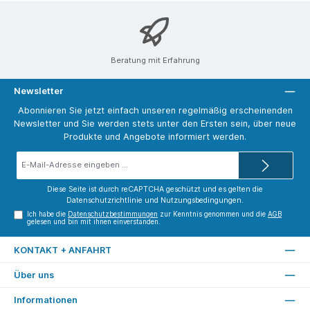
Beratung mit Erfahrung
Newsletter
Abonnieren Sie jetzt einfach unseren regelmäßig erscheinenden
Newsletter und Sie werden stets unter den Ersten sein, über neue
Produkte und Angebote informiert werden.
E-
Mail-
Adresse*
Diese Seite ist durch reCAPTCHA geschützt und es gelten die
Datenschutzrichtlinie
und
Nutzungsbedingungen
.
Ich habe die
Datenschutzbestimmungen
zur Kenntnis genommen und die
AGB
gelesen und bin mit ihnen einverstanden.
KONTAKT + ANFAHRT
Über uns
Informationen