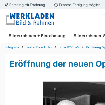
Beratung mit Erfahrung
Express-Fertigung möglich
springen
Zur Hauptnavigation springen
Bilderrahmen + Einrahmung
Bilderrahmen-
Fotografie
Walter Dick-Archiv
Köln 1955-60
Eröffnung O
Eröffnung der neuen O
Bildergalerie überspringen