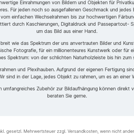
ochwertige Einrahmungen von Bildern und Objekten für Privatk
s. Für jeden noch so ausgefallenen Geschmack und jedes B
 vom einfachen Wechselrahmen bis zur hochwertigen Färbung
ttiert durch Kaschierungen, Digitaldruck und Passepartout- Sp
um das Bild aus einer Hand.
o breit wie das Spektrum der uns anvertrauten Bilder und Ku
ische Fotografie, für ein millionenteures Kunstwerk oder für 
ches Spektrum: von der schlichten Naturholzleiste bis hin zu
men und Plexihauben. Aufgrund der eigenen Fertigung sind w
r sind in der Lage, jedes Objekt zu rahmen, um es an einer 
ein umfangreiches Zubehör zur Bildaufhängung können direkt 
beraten Sie gerne.
inkl. gesetzl. Mehrwertsteuer zzgl.
Versandkosten
, wenn nicht and