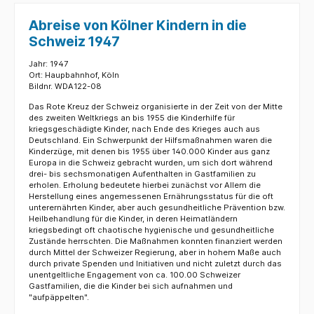
Abreise von Kölner Kindern in die
Schweiz 1947
Jahr: 1947
Ort: Haupbahnhof, Köln
Bildnr. WDA122-08
Das Rote Kreuz der Schweiz organisierte in der Zeit von der Mitte
des zweiten Weltkriegs an bis 1955 die Kinderhilfe für
kriegsgeschädigte Kinder, nach Ende des Krieges auch aus
Deutschland. Ein Schwerpunkt der Hilfsmaßnahmen waren die
Kinderzüge, mit denen bis 1955 über 140.000 Kinder aus ganz
Europa in die Schweiz gebracht wurden, um sich dort während
drei- bis sechsmonatigen Aufenthalten in Gastfamilien zu
erholen. Erholung bedeutete hierbei zunächst vor Allem die
Herstellung eines angemessenen Ernährungsstatus für die oft
unterernährten Kinder, aber auch gesundheitliche Prävention bzw.
Heilbehandlung für die Kinder, in deren Heimatländern
kriegsbedingt oft chaotische hygienische und gesundheitliche
Zustände herrschten. Die Maßnahmen konnten finanziert werden
durch Mittel der Schweizer Regierung, aber in hohem Maße auch
durch private Spenden und Initiativen und nicht zuletzt durch das
unentgeltliche Engagement von ca. 100.00 Schweizer
Gastfamilien, die die Kinder bei sich aufnahmen und
"aufpäppelten".