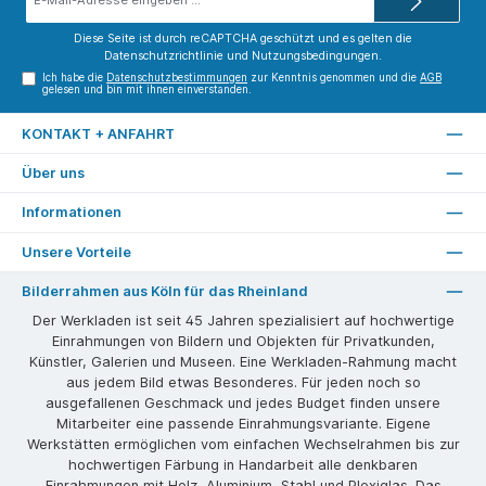
Mail-
Adresse*
Diese Seite ist durch reCAPTCHA geschützt und es gelten die
Datenschutzrichtlinie
und
Nutzungsbedingungen
.
Ich habe die
Datenschutzbestimmungen
zur Kenntnis genommen und die
AGB
gelesen und bin mit ihnen einverstanden.
KONTAKT + ANFAHRT
Über uns
Informationen
Unsere Vorteile
Bilderrahmen aus Köln für das Rheinland
Der Werkladen ist seit 45 Jahren spezialisiert auf hochwertige
Einrahmungen von Bildern und Objekten für Privatkunden,
Künstler, Galerien und Museen. Eine Werkladen-Rahmung macht
aus jedem Bild etwas Besonderes. Für jeden noch so
ausgefallenen Geschmack und jedes Budget finden unsere
Mitarbeiter eine passende Einrahmungsvariante. Eigene
Werkstätten ermöglichen vom einfachen Wechselrahmen bis zur
hochwertigen Färbung in Handarbeit alle denkbaren
Einrahmungen mit Holz, Aluminium, Stahl und Plexiglas. Das