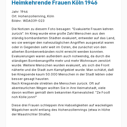
Heimkehrende Frauen Köln 1946
Jahr: 1946
Ort: Hohenzollernring, Köln
Bildnr.: WDA039-023
Die Notizen zu diesem Foto besagen: "Evakuierte Frauen kehren
zurück". Im Krieg wurde eine große Zahl Menschen aus den
ständig bombardierten Städten evakuiert, entweder auf das Land,
wo sie weniger den nahezutäglichen Angriffen ausgesetzt waren
oder in Gegenden sehr weit im Osten, die zunächst von den
allierten Bomberverbänden nicht erreicht werden konnten.
Evakuierungen waren außerdem auch notwendig, da durch die
ständigen Bombenangriffe mehr und mehr Wohnraum zerstört
wurde. Weitere Menschen wurden evakuiert, als sich die Front
näherte und die Stadt zum Kampfgebiet wurde. Man schätzt, daß
bei Kriegsende kaum 50.000 Menschen in der Stadt lebten oder
besser gesagt hausten.
Nach Kriegsende strebten die Menschen zurück. Oft auf
abenteurlichen Wegen wollten Sie in ihre Heimatstadt, viele
davon wollten gemäß dem bekannten Karnevalslied: "Ze Fooß
noh Kölle jonn!"
Diese drei Frauen schleppen ihre Habseligkeiten auf wackeligen
Wägelchen wohl entlang des Hohenzollernrings (etwa in Höhe
der Maastrichter Straße).