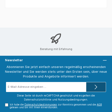
Beratung mit Erfahrung
Newsletter
Abonnieren Sie jetzt einfach unseren regelmäßig erscheinenden
Newsletter und Sie werden stets unter den Ersten sein, über neue
Produkte und Angebote informiert werden.
E-
Mail-
Adresse*
Diese Seite ist durch reCAPTCHA geschützt und es gelten die
Datenschutzrichtlinie
und
Nutzungsbedingungen
.
Ich habe die
Datenschutzbestimmungen
zur Kenntnis genommen und die
AGB
gelesen und bin mit ihnen einverstanden.