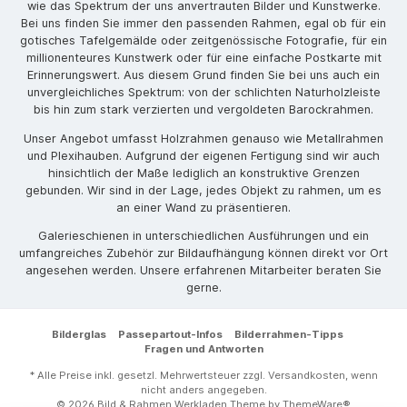
wie das Spektrum der uns anvertrauten Bilder und Kunstwerke.
Bei uns finden Sie immer den passenden Rahmen, egal ob für ein
gotisches Tafelgemälde oder zeitgenössische Fotografie, für ein
millionenteures Kunstwerk oder für eine einfache Postkarte mit
Erinnerungswert. Aus diesem Grund finden Sie bei uns auch ein
unvergleichliches Spektrum: von der schlichten Naturholzleiste
bis hin zum stark verzierten und vergoldeten Barockrahmen.
Unser Angebot umfasst Holzrahmen genauso wie Metallrahmen
und Plexihauben. Aufgrund der eigenen Fertigung sind wir auch
hinsichtlich der Maße lediglich an konstruktive Grenzen
gebunden. Wir sind in der Lage, jedes Objekt zu rahmen, um es
an einer Wand zu präsentieren.
Galerieschienen in unterschiedlichen Ausführungen und ein
umfangreiches Zubehör zur Bildaufhängung können direkt vor Ort
angesehen werden. Unsere erfahrenen Mitarbeiter beraten Sie
gerne.
Bilderglas
Passepartout-Infos
Bilderrahmen-Tipps
Fragen und Antworten
* Alle Preise inkl. gesetzl. Mehrwertsteuer zzgl.
Versandkosten
, wenn
nicht anders angegeben.
© 2026 Bild & Rahmen Werkladen Theme by
ThemeWare®