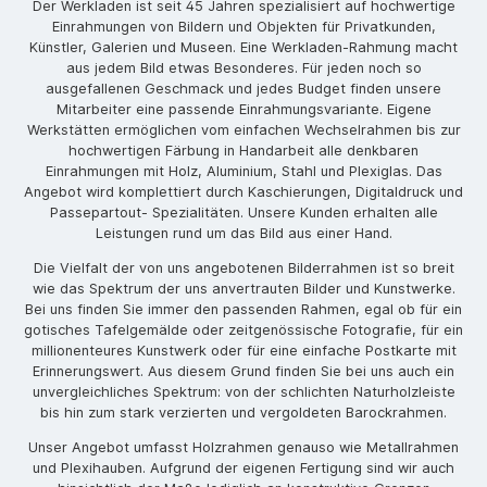
Der Werkladen ist seit 45 Jahren spezialisiert auf hochwertige
Einrahmungen von Bildern und Objekten für Privatkunden,
Künstler, Galerien und Museen. Eine Werkladen-Rahmung macht
aus jedem Bild etwas Besonderes. Für jeden noch so
ausgefallenen Geschmack und jedes Budget finden unsere
Mitarbeiter eine passende Einrahmungsvariante. Eigene
Werkstätten ermöglichen vom einfachen Wechselrahmen bis zur
hochwertigen Färbung in Handarbeit alle denkbaren
Einrahmungen mit Holz, Aluminium, Stahl und Plexiglas. Das
Angebot wird komplettiert durch Kaschierungen, Digitaldruck und
Passepartout- Spezialitäten. Unsere Kunden erhalten alle
Leistungen rund um das Bild aus einer Hand.
Die Vielfalt der von uns angebotenen Bilderrahmen ist so breit
wie das Spektrum der uns anvertrauten Bilder und Kunstwerke.
Bei uns finden Sie immer den passenden Rahmen, egal ob für ein
gotisches Tafelgemälde oder zeitgenössische Fotografie, für ein
millionenteures Kunstwerk oder für eine einfache Postkarte mit
Erinnerungswert. Aus diesem Grund finden Sie bei uns auch ein
unvergleichliches Spektrum: von der schlichten Naturholzleiste
bis hin zum stark verzierten und vergoldeten Barockrahmen.
Unser Angebot umfasst Holzrahmen genauso wie Metallrahmen
und Plexihauben. Aufgrund der eigenen Fertigung sind wir auch