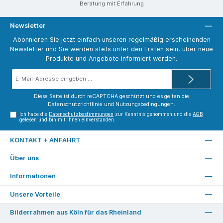
Beratung mit Erfahrung
Newsletter
Abonnieren Sie jetzt einfach unseren regelmäßig erscheinenden
Newsletter und Sie werden stets unter den Ersten sein, über neue
Produkte und Angebote informiert werden.
E-
Mail-
Adresse*
Diese Seite ist durch reCAPTCHA geschützt und es gelten die
Datenschutzrichtlinie
und
Nutzungsbedingungen
.
Ich habe die
Datenschutzbestimmungen
zur Kenntnis genommen und die
AGB
gelesen und bin mit ihnen einverstanden.
KONTAKT + ANFAHRT
Über uns
Informationen
Unsere Vorteile
Bilderrahmen aus Köln für das Rheinland