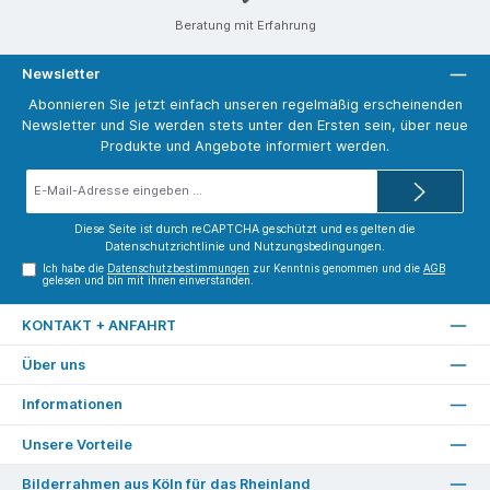
Beratung mit Erfahrung
Newsletter
Abonnieren Sie jetzt einfach unseren regelmäßig erscheinenden
Newsletter und Sie werden stets unter den Ersten sein, über neue
Produkte und Angebote informiert werden.
E-
Mail-
Adresse*
Diese Seite ist durch reCAPTCHA geschützt und es gelten die
Datenschutzrichtlinie
und
Nutzungsbedingungen
.
Ich habe die
Datenschutzbestimmungen
zur Kenntnis genommen und die
AGB
gelesen und bin mit ihnen einverstanden.
KONTAKT + ANFAHRT
Über uns
Informationen
Unsere Vorteile
Bilderrahmen aus Köln für das Rheinland