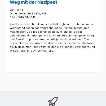
Weg mit der Nazipest
Jahr: 1946
Ort: unbekannte Straße, Köln
Bildnr. WDA016-011
Zum Ende der Schreckensherrschaft regte sich mehr und mehr
Widerstand gegen das verbrecherische Regime der braunen
Machthaber. Es blieb allerdings bis zum letzten Tag ein
gefährliches Unterfangen mit solchen Aufschriften gegen Krieg
und Gewalt zu protestieren. Wurde jemand bei solchem Tun
erwischt oder denunziert, so drohte sicher die Todestrafe. Noch
bis in die letzten Tage vollstreckten die braunen Funktionäre und
willige Helfer ihre Unrechtsurteile.