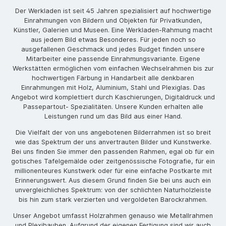
Der Werkladen ist seit 45 Jahren spezialisiert auf hochwertige
Einrahmungen von Bildern und Objekten für Privatkunden,
Künstler, Galerien und Museen. Eine Werkladen-Rahmung macht
aus jedem Bild etwas Besonderes. Für jeden noch so
ausgefallenen Geschmack und jedes Budget finden unsere
Mitarbeiter eine passende Einrahmungsvariante. Eigene
Werkstätten ermöglichen vom einfachen Wechselrahmen bis zur
hochwertigen Färbung in Handarbeit alle denkbaren
Einrahmungen mit Holz, Aluminium, Stahl und Plexiglas. Das
Angebot wird komplettiert durch Kaschierungen, Digitaldruck und
Passepartout- Spezialitäten. Unsere Kunden erhalten alle
Leistungen rund um das Bild aus einer Hand.
Die Vielfalt der von uns angebotenen Bilderrahmen ist so breit
wie das Spektrum der uns anvertrauten Bilder und Kunstwerke.
Bei uns finden Sie immer den passenden Rahmen, egal ob für ein
gotisches Tafelgemälde oder zeitgenössische Fotografie, für ein
millionenteures Kunstwerk oder für eine einfache Postkarte mit
Erinnerungswert. Aus diesem Grund finden Sie bei uns auch ein
unvergleichliches Spektrum: von der schlichten Naturholzleiste
bis hin zum stark verzierten und vergoldeten Barockrahmen.
Unser Angebot umfasst Holzrahmen genauso wie Metallrahmen
und Plexihauben. Aufgrund der eigenen Fertigung sind wir auch