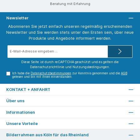
Beratung mit Erfahrung
Newsletter
Abonnieren Sie jetzt einfach unseren regelmäßig erscheinenden
Newsletter und Sie werden stets unter den Ersten sein, über neue
Produkte und Angebote informiert werden.
E-
Mail-
Adresse*
Diese Seite ist durch reCAPTCHA geschützt und es gelten die
Datenschutzrichtlinie
und
Nutzungsbedingungen
.
Ich habe die
Datenschutzbestimmungen
zur Kenntnis genommen und die
AGB
gelesen und bin mit ihnen einverstanden.
KONTAKT + ANFAHRT
Über uns
Informationen
Unsere Vorteile
Bilderrahmen aus Köln für das Rheinland