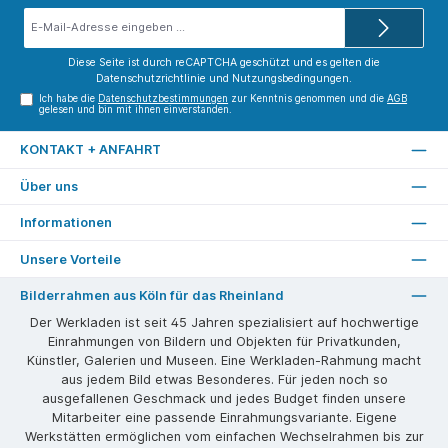
E-
Mail-
Adresse*
Diese Seite ist durch reCAPTCHA geschützt und es gelten die
Datenschutzrichtlinie
und
Nutzungsbedingungen
.
Ich habe die
Datenschutzbestimmungen
zur Kenntnis genommen und die
AGB
gelesen und bin mit ihnen einverstanden.
KONTAKT + ANFAHRT
Über uns
Informationen
Unsere Vorteile
Bilderrahmen aus Köln für das Rheinland
Der Werkladen ist seit 45 Jahren spezialisiert auf hochwertige
Einrahmungen von Bildern und Objekten für Privatkunden,
Künstler, Galerien und Museen. Eine Werkladen-Rahmung macht
aus jedem Bild etwas Besonderes. Für jeden noch so
ausgefallenen Geschmack und jedes Budget finden unsere
Mitarbeiter eine passende Einrahmungsvariante. Eigene
Werkstätten ermöglichen vom einfachen Wechselrahmen bis zur