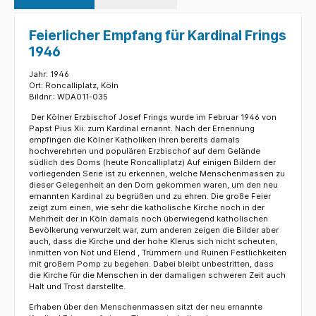
Feierlicher Empfang für Kardinal Frings
1946
Jahr: 1946
Ort: Roncalliplatz, Köln
Bildnr.: WDA011-035
Der Kölner Erzbischof Josef Frings wurde im Februar 1946 von
Papst Pius Xii. zum Kardinal ernannt. Nach der Ernennung
empfingen die Kölner Katholiken ihren bereits damals
hochverehrten und populären Erzbischof auf dem Gelände
südlich des Doms (heute Roncalliplatz) Auf einigen Bildern der
vorliegenden Serie ist zu erkennen, welche Menschenmassen zu
dieser Gelegenheit an den Dom gekommen waren, um den neu
ernannten Kardinal zu begrüßen und zu ehren. Die große Feier
zeigt zum einen, wie sehr die katholische Kirche noch in der
Mehrheit der in Köln damals noch überwiegend katholischen
Bevölkerung verwurzelt war, zum anderen zeigen die Bilder aber
auch, dass die Kirche und der hohe Klerus sich nicht scheuten,
inmitten von Not und Elend , Trümmern und Ruinen Festlichkeiten
mit großem Pomp zu begehen. Dabei bleibt unbestritten, dass
die Kirche für die Menschen in der damaligen schweren Zeit auch
Halt und Trost darstellte.
Erhaben über den Menschenmassen sitzt der neu ernannte