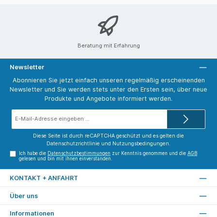
Beratung mit Erfahrung
Newsletter
Abonnieren Sie jetzt einfach unseren regelmäßig erscheinenden
Newsletter und Sie werden stets unter den Ersten sein, über neue
Produkte und Angebote informiert werden.
E-
Mail-
Adresse*
Diese Seite ist durch reCAPTCHA geschützt und es gelten die
Datenschutzrichtlinie
und
Nutzungsbedingungen
.
Ich habe die
Datenschutzbestimmungen
zur Kenntnis genommen und die
AGB
gelesen und bin mit ihnen einverstanden.
KONTAKT + ANFAHRT
Über uns
Informationen