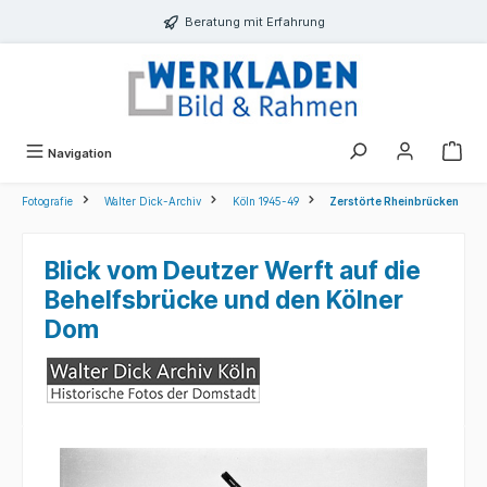
alt springen
Beratung mit Erfahrung
Navigation
Fotografie
Walter Dick-Archiv
Köln 1945-49
Zerstörte Rheinbrücken
Blick vom Deutzer Werft auf die
Behelfsbrücke und den Kölner
Dom
Bildergalerie überspringen