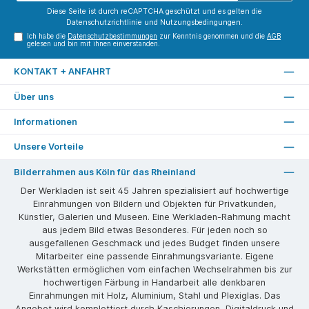
Diese Seite ist durch reCAPTCHA geschützt und es gelten die
Datenschutzrichtlinie
und
Nutzungsbedingungen
.
Ich habe die
Datenschutzbestimmungen
zur Kenntnis genommen und die
AGB
gelesen und bin mit ihnen einverstanden.
KONTAKT + ANFAHRT
Über uns
Informationen
Unsere Vorteile
Bilderrahmen aus Köln für das Rheinland
Der Werkladen ist seit 45 Jahren spezialisiert auf hochwertige
Einrahmungen von Bildern und Objekten für Privatkunden,
Künstler, Galerien und Museen. Eine Werkladen-Rahmung macht
aus jedem Bild etwas Besonderes. Für jeden noch so
ausgefallenen Geschmack und jedes Budget finden unsere
Mitarbeiter eine passende Einrahmungsvariante. Eigene
Werkstätten ermöglichen vom einfachen Wechselrahmen bis zur
hochwertigen Färbung in Handarbeit alle denkbaren
Einrahmungen mit Holz, Aluminium, Stahl und Plexiglas. Das
Angebot wird komplettiert durch Kaschierungen, Digitaldruck und