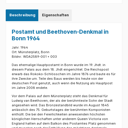
Beschreibung
Eigenschaften
Postamt und Beethoven-Denkmal in
Bonn 1964
Jahr: 1964
Ort: Münsterplatz, Bonn
Bildnr.: WDA2589-001 + 003
Das ehemalige Hauptpostamt in Bonn wurde im 19. Jhdt. in
diesem Palais aus dem 18. Jhdt eingerichtet. Die Reichspost
erwarb das Rokoko-Schlösschen im Jahre 1876 und baute es für
ihre Zwecke um. Teile des Baus werden bis heute von der
deutschen Post genutzt, auch wenn die Nutzung als Hauptpost
im Jahre 2008 endete.
Vor dem Palais auf dem Münsterplatz steht das Denkmal für
Ludwig van Beethoven, der als der berühmteste Sohn der Stadt
angesehen wird. Das Bronzestandbild wurde im August 1845
anlässlich des 75. Geburtstages der berühmten Komponisten
enthüllt. Die bei den Feierlichkeiten anwesenden höchsten
königlichen Herrschaften unter anderem Queen Victoria von
England hatten auf dem Balkon des Postamtes Platz genommen
und mussten nach der Enthüllung des mächtigen denkmals