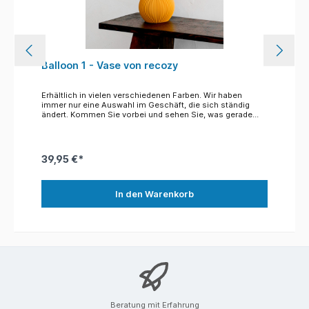
Balloon 1 - Vase von recozy
Erhältlich in vielen verschiedenen Farben. Wir haben
immer nur eine Auswahl im Geschäft, die sich ständig
r
ändert. Kommen Sie vorbei und sehen Sie, was gerade
verfügbar ist. Natürlich bestellen wir Ihnen auch jede
Ausführung, was aber 2 Wochen dauern kann. Die Balloon
Vase verkörpert ein klassisches Must-have für jedes
Zuhause. Die bauchige Form und das elegante, zeitlose
39,95 €*
Design in Ripple-Optik lassen eine vielseitige Kombination
mit anderen Vasen und Dekoelementen zu und setzen in
jeder Umgebung einen besonderen Akzent. Die schmale
Öffnung setzt langstielige Blumen oder Ziergräser gekonnt
In den Warenkorb
in Szene. Auch als alleinstehendes Wohnaccessoire
passt sich die Balloon durch ihre schlichte Eleganz jedem
einzigartigen Einrichtungsstil an. Material Recycelte
Lebensmittelverpackungen (rPLA, post-industrial)
Maße Ø 12 cm, Höhe 16 cm Gewicht 0,15 kg
Herstellungsland Deutschland Glaseinsatz inklusive
Hinweis Keiner höheren Hitze als 60°C aussetzen. Das
r
Besondere der Produkte: Alle Designobjekte werden in
Norddeutschland aus überwiegend recycelten Materialien
mittels additiver Fertigung hergestellt. Jede Vase
durchläuft einen eigenen Qualitätscheck und wird in
Beratung mit Erfahrung
sorgfältiger Handarbeit verpackt.