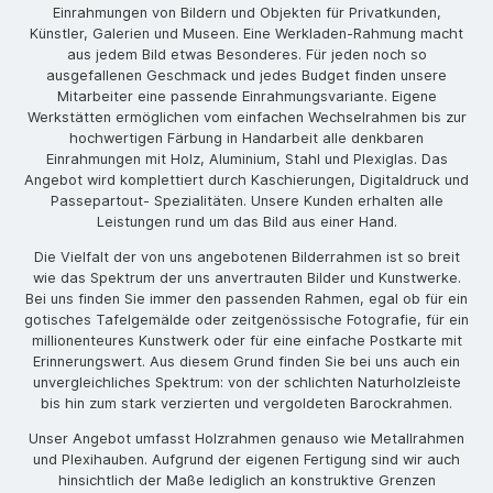
Einrahmungen von Bildern und Objekten für Privatkunden,
Künstler, Galerien und Museen. Eine Werkladen-Rahmung macht
aus jedem Bild etwas Besonderes. Für jeden noch so
ausgefallenen Geschmack und jedes Budget finden unsere
Mitarbeiter eine passende Einrahmungsvariante. Eigene
Werkstätten ermöglichen vom einfachen Wechselrahmen bis zur
hochwertigen Färbung in Handarbeit alle denkbaren
Einrahmungen mit Holz, Aluminium, Stahl und Plexiglas. Das
Angebot wird komplettiert durch Kaschierungen, Digitaldruck und
Passepartout- Spezialitäten. Unsere Kunden erhalten alle
Leistungen rund um das Bild aus einer Hand.
Die Vielfalt der von uns angebotenen Bilderrahmen ist so breit
wie das Spektrum der uns anvertrauten Bilder und Kunstwerke.
Bei uns finden Sie immer den passenden Rahmen, egal ob für ein
gotisches Tafelgemälde oder zeitgenössische Fotografie, für ein
millionenteures Kunstwerk oder für eine einfache Postkarte mit
Erinnerungswert. Aus diesem Grund finden Sie bei uns auch ein
unvergleichliches Spektrum: von der schlichten Naturholzleiste
bis hin zum stark verzierten und vergoldeten Barockrahmen.
Unser Angebot umfasst Holzrahmen genauso wie Metallrahmen
und Plexihauben. Aufgrund der eigenen Fertigung sind wir auch
hinsichtlich der Maße lediglich an konstruktive Grenzen