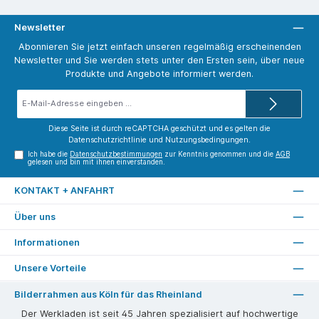
n
Newsletter
Abonnieren Sie jetzt einfach unseren regelmäßig erscheinenden
Newsletter und Sie werden stets unter den Ersten sein, über neue
Produkte und Angebote informiert werden.
E-
Mail-
Adresse*
Diese Seite ist durch reCAPTCHA geschützt und es gelten die
Datenschutzrichtlinie
und
Nutzungsbedingungen
.
Ich habe die
Datenschutzbestimmungen
zur Kenntnis genommen und die
AGB
gelesen und bin mit ihnen einverstanden.
KONTAKT + ANFAHRT
Über uns
Informationen
Unsere Vorteile
Bilderrahmen aus Köln für das Rheinland
Der Werkladen ist seit 45 Jahren spezialisiert auf hochwertige