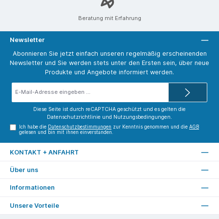
Beratung mit Erfahrung
Newsletter
Abonnieren Sie jetzt einfach unseren regelmäßig erscheinenden
Newsletter und Sie werden stets unter den Ersten sein, über neue
Produkte und Angebote informiert werden.
E-
Mail-
Adresse*
Diese Seite ist durch reCAPTCHA geschützt und es gelten die
Datenschutzrichtlinie
und
Nutzungsbedingungen
.
Ich habe die
Datenschutzbestimmungen
zur Kenntnis genommen und die
AGB
gelesen und bin mit ihnen einverstanden.
KONTAKT + ANFAHRT
Über uns
Informationen
Unsere Vorteile