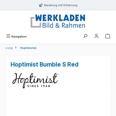
alt springen
Beratung mit Erfahrung
Navigation
Living
Hoptimisten
Hoptimist Bumble S Red
Bildergalerie überspringen