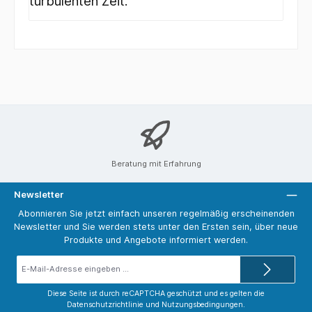
turbulenten Zeit.
Beratung mit Erfahrung
Newsletter
Abonnieren Sie jetzt einfach unseren regelmäßig erscheinenden
Newsletter und Sie werden stets unter den Ersten sein, über neue
Produkte und Angebote informiert werden.
E-
Mail-
Adresse*
Diese Seite ist durch reCAPTCHA geschützt und es gelten die
Datenschutzrichtlinie
und
Nutzungsbedingungen
.