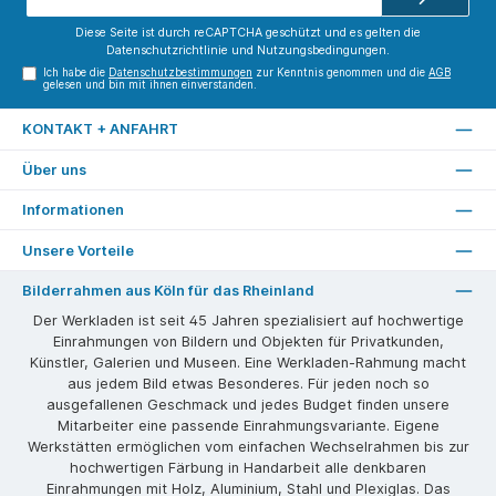
Adresse*
Diese Seite ist durch reCAPTCHA geschützt und es gelten die
Datenschutzrichtlinie
und
Nutzungsbedingungen
.
Ich habe die
Datenschutzbestimmungen
zur Kenntnis genommen und die
AGB
gelesen und bin mit ihnen einverstanden.
KONTAKT + ANFAHRT
Über uns
Informationen
Unsere Vorteile
Bilderrahmen aus Köln für das Rheinland
Der Werkladen ist seit 45 Jahren spezialisiert auf hochwertige
Einrahmungen von Bildern und Objekten für Privatkunden,
Künstler, Galerien und Museen. Eine Werkladen-Rahmung macht
aus jedem Bild etwas Besonderes. Für jeden noch so
ausgefallenen Geschmack und jedes Budget finden unsere
Mitarbeiter eine passende Einrahmungsvariante. Eigene
Werkstätten ermöglichen vom einfachen Wechselrahmen bis zur
hochwertigen Färbung in Handarbeit alle denkbaren
Einrahmungen mit Holz, Aluminium, Stahl und Plexiglas. Das