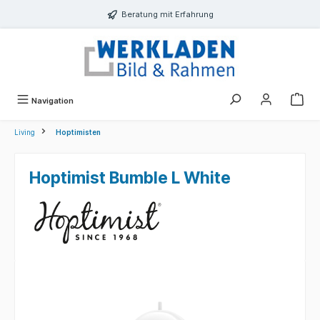
alt springen
Beratung mit Erfahrung
Navigation
Living
Hoptimisten
Hoptimist Bumble L White
Bildergalerie überspringen