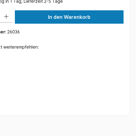
g in 1 Tag, Lieferzeit 2-5 Tage
 Gib den gewünschten Wert ein oder benutze die Schaltflächen um die Anzah
In den Warenkorb
er:
26036
t weiterempfehlen: