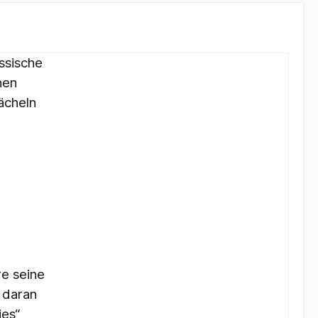
ssische
nen
ächeln
re seine
 daran
ies“