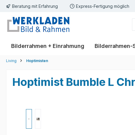
Beratung mit Erfahrung
Express-Fertigung möglich
springen
Zur Hauptnavigation springen
Bilderrahmen + Einrahmung
Bilderrahmen-
Living
Hoptimisten
Hoptimist Bumble L Ch
Bildergalerie überspringen