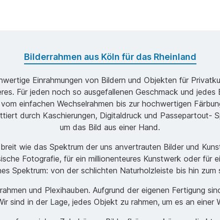
Bilderrahmen aus Köln für das Rheinland
ochwertige Einrahmungen von Bildern und Objekten für Privatk
s. Für jeden noch so ausgefallenen Geschmack und jedes B
 vom einfachen Wechselrahmen bis zur hochwertigen Färbung
ttiert durch Kaschierungen, Digitaldruck und Passepartout- Sp
um das Bild aus einer Hand.
o breit wie das Spektrum der uns anvertrauten Bilder und Ku
ische Fotografie, für ein millionenteures Kunstwerk oder für 
ches Spektrum: von der schlichten Naturholzleiste bis hin zu
men und Plexihauben. Aufgrund der eigenen Fertigung sind w
r sind in der Lage, jedes Objekt zu rahmen, um es an einer 