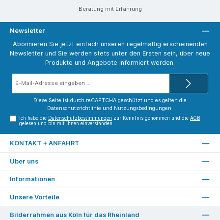
Beratung mit Erfahrung
Newsletter
Abonnieren Sie jetzt einfach unseren regelmäßig erscheinenden
Newsletter und Sie werden stets unter den Ersten sein, über neue
Produkte und Angebote informiert werden.
E-
Mail-
Adresse*
Diese Seite ist durch reCAPTCHA geschützt und es gelten die
Datenschutzrichtlinie
und
Nutzungsbedingungen
.
Ich habe die
Datenschutzbestimmungen
zur Kenntnis genommen und die
AGB
gelesen und bin mit ihnen einverstanden.
KONTAKT + ANFAHRT
Über uns
Informationen
Unsere Vorteile
Bilderrahmen aus Köln für das Rheinland