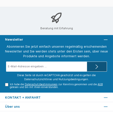
Beratung mit Erfahrung
Newsletter
Abonnieren Sie jetzt einfach unseren regelmäßig erscheinenden
Newsletter und Sie werden stets unter den Ersten sein, über neue
Produkte und Angebote informiert werden.
E-
Mail-
Adresse*
Diese Seite ist durch reCAPTCHA geschützt und es gelten die
Datenschutzrichtlinie
und
Nutzungsbedingungen
.
Ich habe die
Datenschutzbestimmungen
zur Kenntnis genommen und die
AGB
gelesen und bin mit ihnen einverstanden.
KONTAKT + ANFAHRT
Über uns