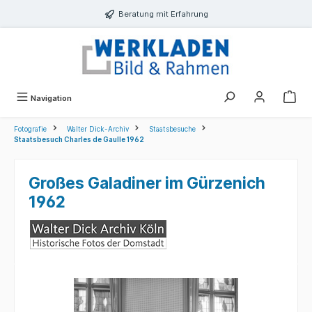
alt springen
Beratung mit Erfahrung
Navigation
Fotografie
Walter Dick-Archiv
Staatsbesuche
Staatsbesuch Charles de Gaulle 1962
Großes Galadiner im Gürzenich
1962
Bildergalerie überspringen