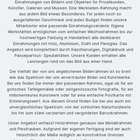
Einrahmungen von Bildern und Objekten für Privatkunden,
Künstler, Galerien und Museen. Eine Werkladen-Rahmung macht
aus jedem Bild etwas Besonderes. Für jeden noch so
ausgefallenen Geschmack und jedes Budget finden unsere
Mitarbeiter eine passende Einrahmungsvariante. Eigene
Werkstätten ermöglichen vom einfachen Wechselrahmen bis zur
hochwertigen Färbung in Handarbeit alle denkbaren
Einrahmungen mit Holz, Aluminium, Stahl und Plexiglas. Das
Angebot wird komplettiert durch Kaschierungen, Digitaldruck und
Passepartout- Spezialitäten. Unsere Kunden erhalten alle
Leistungen rund um das Bild aus einer Hand.
Die Vielfalt der von uns angebotenen Bilderrahmen ist so breit
wie das Spektrum der uns anvertrauten Bilder und Kunstwerke.
Bei uns finden Sie immer den passenden Rahmen, egal ob für ein
gotisches Tafelgemälde oder zeitgenössische Fotografie, für ein
millionenteures Kunstwerk oder für eine einfache Postkarte mit
Erinnerungswert. Aus diesem Grund finden Sie bei uns auch ein
unvergleichliches Spektrum: von der schlichten Naturholzleiste
bis hin zum stark verzierten und vergoldeten Barockrahmen.
Unser Angebot umfasst Holzrahmen genauso wie Metallrahmen
und Plexihauben. Aufgrund der eigenen Fertigung sind wir auch
hinsichtlich der Maße lediglich an konstruktive Grenzen