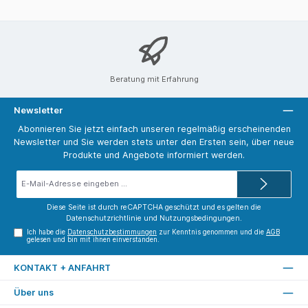
Beratung mit Erfahrung
Newsletter
Abonnieren Sie jetzt einfach unseren regelmäßig erscheinenden
Newsletter und Sie werden stets unter den Ersten sein, über neue
Produkte und Angebote informiert werden.
E-
Mail-
Adresse*
Diese Seite ist durch reCAPTCHA geschützt und es gelten die
Datenschutzrichtlinie
und
Nutzungsbedingungen
.
Ich habe die
Datenschutzbestimmungen
zur Kenntnis genommen und die
AGB
gelesen und bin mit ihnen einverstanden.
KONTAKT + ANFAHRT
Über uns