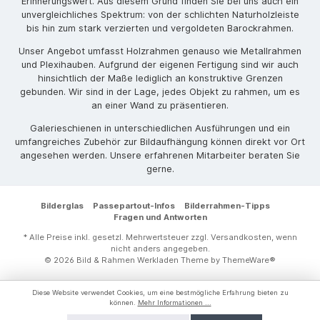
Erinnerungswert. Aus diesem Grund finden Sie bei uns auch ein
unvergleichliches Spektrum: von der schlichten Naturholzleiste
bis hin zum stark verzierten und vergoldeten Barockrahmen.
Unser Angebot umfasst Holzrahmen genauso wie Metallrahmen
und Plexihauben. Aufgrund der eigenen Fertigung sind wir auch
hinsichtlich der Maße lediglich an konstruktive Grenzen
gebunden. Wir sind in der Lage, jedes Objekt zu rahmen, um es
an einer Wand zu präsentieren.
Galerieschienen in unterschiedlichen Ausführungen und ein
umfangreiches Zubehör zur Bildaufhängung können direkt vor Ort
angesehen werden. Unsere erfahrenen Mitarbeiter beraten Sie
gerne.
Bilderglas
Passepartout-Infos
Bilderrahmen-Tipps
Fragen und Antworten
* Alle Preise inkl. gesetzl. Mehrwertsteuer zzgl.
Versandkosten
, wenn
nicht anders angegeben.
© 2026 Bild & Rahmen Werkladen Theme by
ThemeWare®
Diese Website verwendet Cookies, um eine bestmögliche Erfahrung bieten zu
können.
Mehr Informationen ...