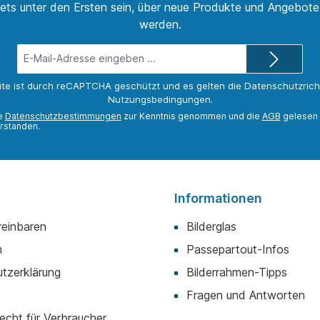
ets unter den Ersten sein, über neue Produkte und Angebote 
werden.
E-
Mail-
Adresse*
ite ist durch reCAPTCHA geschützt und es gelten die
Datenschutzricht
Nutzungsbedingungen
.
ie
Datenschutzbestimmungen
zur Kenntnis genommen und die
AGB
gelesen 
rstanden.
Informationen
reinbaren
Bilderglas
m
Passepartout-Infos
tzerklärung
Bilderrahmen-Tipps
Fragen und Antworten
echt für Verbraucher