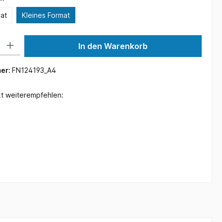
at
Kleines Format
 Gib den gewünschten Wert ein oder benutze die Schaltflächen um die Anzah
In den Warenkorb
er:
FN124193_A4
t weiterempfehlen: