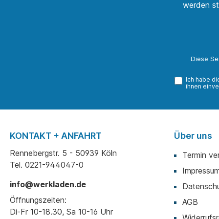
werden st
Diese Se
Ich habe d
ihnen einve
KONTAKT + ANFAHRT
Über uns
Rennebergstr. 5 - 50939 Köln
Termin ve
Tel. 0221-944047-0
Impressu
info@werkladen.de
Datenschu
Öffnungszeiten:
AGB
Di-Fr 10-18.30, Sa 10-16 Uhr
Widerrufsr