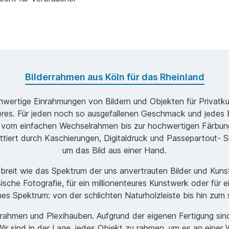
Bilderrahmen aus Köln für das Rheinland
ochwertige Einrahmungen von Bildern und Objekten für Privatk
s. Für jeden noch so ausgefallenen Geschmack und jedes B
 vom einfachen Wechselrahmen bis zur hochwertigen Färbung
ttiert durch Kaschierungen, Digitaldruck und Passepartout- Sp
um das Bild aus einer Hand.
o breit wie das Spektrum der uns anvertrauten Bilder und Ku
ische Fotografie, für ein millionenteures Kunstwerk oder für 
ches Spektrum: von der schlichten Naturholzleiste bis hin zu
men und Plexihauben. Aufgrund der eigenen Fertigung sind w
r sind in der Lage, jedes Objekt zu rahmen, um es an einer 