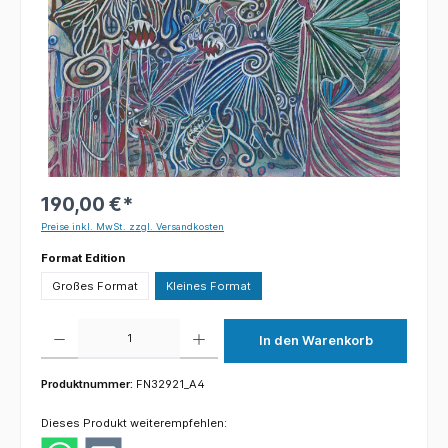
190,00 €*
Preise inkl. MwSt. zzgl. Versandkosten
auswählen
Format Edition
Großes Format
Kleines Format
Produkt Anzahl: Gib den gewünschten Wert ein oder benutze die Schaltflächen um die 
In den Warenkorb
Produktnummer:
FN32921_A4
Dieses Produkt weiterempfehlen: