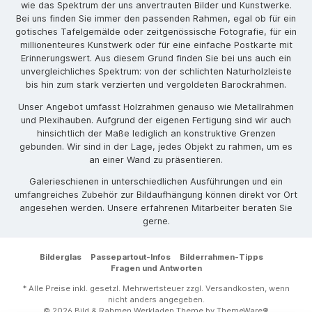
wie das Spektrum der uns anvertrauten Bilder und Kunstwerke.
Bei uns finden Sie immer den passenden Rahmen, egal ob für ein
gotisches Tafelgemälde oder zeitgenössische Fotografie, für ein
millionenteures Kunstwerk oder für eine einfache Postkarte mit
Erinnerungswert. Aus diesem Grund finden Sie bei uns auch ein
unvergleichliches Spektrum: von der schlichten Naturholzleiste
bis hin zum stark verzierten und vergoldeten Barockrahmen.
Unser Angebot umfasst Holzrahmen genauso wie Metallrahmen
und Plexihauben. Aufgrund der eigenen Fertigung sind wir auch
hinsichtlich der Maße lediglich an konstruktive Grenzen
gebunden. Wir sind in der Lage, jedes Objekt zu rahmen, um es
an einer Wand zu präsentieren.
Galerieschienen in unterschiedlichen Ausführungen und ein
umfangreiches Zubehör zur Bildaufhängung können direkt vor Ort
angesehen werden. Unsere erfahrenen Mitarbeiter beraten Sie
gerne.
Bilderglas
Passepartout-Infos
Bilderrahmen-Tipps
Fragen und Antworten
* Alle Preise inkl. gesetzl. Mehrwertsteuer zzgl.
Versandkosten
, wenn
nicht anders angegeben.
© 2026 Bild & Rahmen Werkladen Theme by
ThemeWare®