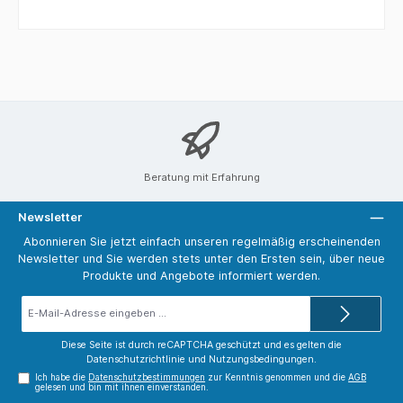
Beratung mit Erfahrung
Newsletter
Abonnieren Sie jetzt einfach unseren regelmäßig erscheinenden
Newsletter und Sie werden stets unter den Ersten sein, über neue
Produkte und Angebote informiert werden.
E-
Mail-
Adresse*
Diese Seite ist durch reCAPTCHA geschützt und es gelten die
Datenschutzrichtlinie
und
Nutzungsbedingungen
.
Ich habe die
Datenschutzbestimmungen
zur Kenntnis genommen und die
AGB
gelesen und bin mit ihnen einverstanden.