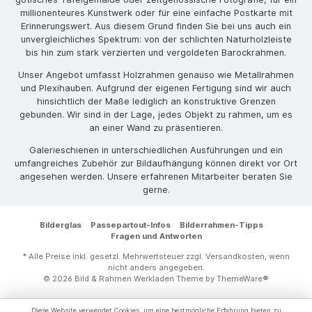
millionenteures Kunstwerk oder für eine einfache Postkarte mit
Erinnerungswert. Aus diesem Grund finden Sie bei uns auch ein
unvergleichliches Spektrum: von der schlichten Naturholzleiste
bis hin zum stark verzierten und vergoldeten Barockrahmen.
Unser Angebot umfasst Holzrahmen genauso wie Metallrahmen
und Plexihauben. Aufgrund der eigenen Fertigung sind wir auch
hinsichtlich der Maße lediglich an konstruktive Grenzen
gebunden. Wir sind in der Lage, jedes Objekt zu rahmen, um es
an einer Wand zu präsentieren.
Galerieschienen in unterschiedlichen Ausführungen und ein
umfangreiches Zubehör zur Bildaufhängung können direkt vor Ort
angesehen werden. Unsere erfahrenen Mitarbeiter beraten Sie
gerne.
Bilderglas
Passepartout-Infos
Bilderrahmen-Tipps
Fragen und Antworten
* Alle Preise inkl. gesetzl. Mehrwertsteuer zzgl.
Versandkosten
, wenn
nicht anders angegeben.
© 2026 Bild & Rahmen Werkladen Theme by
ThemeWare®
Diese Website verwendet Cookies, um eine bestmögliche Erfahrung bieten zu