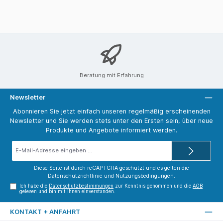
Beratung mit Erfahrung
Newsletter
Abonnieren Sie jetzt einfach unseren regelmäßig erscheinenden
Newsletter und Sie werden stets unter den Ersten sein, über neue
Produkte und Angebote informiert werden.
E-
Mail-
Adresse*
Diese Seite ist durch reCAPTCHA geschützt und es gelten die
Datenschutzrichtlinie
und
Nutzungsbedingungen
.
Ich habe die
Datenschutzbestimmungen
zur Kenntnis genommen und die
AGB
gelesen und bin mit ihnen einverstanden.
KONTAKT + ANFAHRT