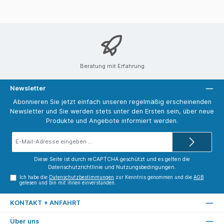
Beratung mit Erfahrung
Newsletter
Abonnieren Sie jetzt einfach unseren regelmäßig erscheinenden
Newsletter und Sie werden stets unter den Ersten sein, über neue
Produkte und Angebote informiert werden.
E-
Mail-
Adresse*
Diese Seite ist durch reCAPTCHA geschützt und es gelten die
Datenschutzrichtlinie
und
Nutzungsbedingungen
.
Ich habe die
Datenschutzbestimmungen
zur Kenntnis genommen und die
AGB
gelesen und bin mit ihnen einverstanden.
KONTAKT + ANFAHRT
Über uns