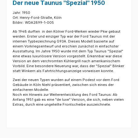
Der neue Taunus "Spezial" 1950
Jahr: 1950
Ort: Henry-Ford-Straße, Köln
Bildnr.: WDA2899-1-005
Ab 1948 durften in den Kölner Ford-Werken wieder Pkw gebaut
werden. Erster und einziger Typ war der Ford Taunus mit der
internen Typbezeichnung G93A. Dieses Modell basierte auf
einem Vorkriegsentwurf und erschien zunächst in einfachster
Ausstattung. Im Jahre 1950 wurde mit dem Typ Taunus "Spezial"
eine etwas luxuriösere Version vorgestellt. Erkennbar war diese
Version an dem verchromten Kühlergrill nach amerikanischem
Vorbild. Eine besondere Neuerung war, dass der "Spezial" Blinker
statt Winkern als Fahrtrichtungsanzeige vorweisen konnte.
Zwei der neuen Typen wurden auf einem Podest vor dem Ford
Gebäude in Köln Niehl präsentiert, zwischen sich eines der
einfacheren Modelle.
Noch ein Hinweis zur Weiterentwicklung des Ford Taunus: Ab
Anfang 1951 gab es eine "de luxe" Version, die sich, neben vielen
Extras, durch eine ungeteilte Frontscheibe auszeichnete.