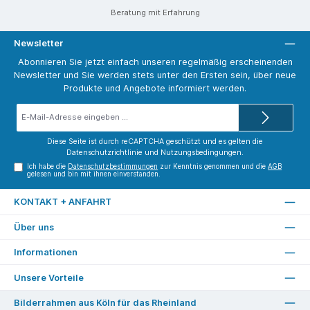
Beratung mit Erfahrung
Newsletter
Abonnieren Sie jetzt einfach unseren regelmäßig erscheinenden
Newsletter und Sie werden stets unter den Ersten sein, über neue
Produkte und Angebote informiert werden.
E-
Mail-
Adresse*
Diese Seite ist durch reCAPTCHA geschützt und es gelten die
Datenschutzrichtlinie
und
Nutzungsbedingungen
.
Ich habe die
Datenschutzbestimmungen
zur Kenntnis genommen und die
AGB
gelesen und bin mit ihnen einverstanden.
KONTAKT + ANFAHRT
Über uns
Informationen
Unsere Vorteile
Bilderrahmen aus Köln für das Rheinland