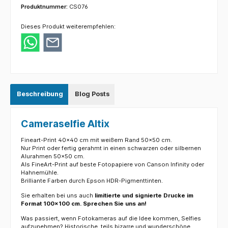
Produktnummer:
CS076
Dieses Produkt weiterempfehlen:
Beschreibung
Blog Posts
Cameraselfie Altix
Fineart-Print 40x40 cm mit weißem Rand 50x50 cm.
Nur Print oder fertig gerahmt in einen schwarzen oder silbernen
Alurahmen 50x50 cm.
Als FineArt-Print auf beste Fotopapiere von Canson Infinity oder
Hahnemühle.
Brilliante Farben durch Epson HDR-Pigmenttinten.
Sie erhalten bei uns auch
limitierte und signierte Drucke im
Format 100x100 cm. Sprechen Sie uns an!
Was passiert, wenn Fotokameras auf die Idee kommen, Selfies
aufzunehmen? Historische, teils bizarre und wunderschöne