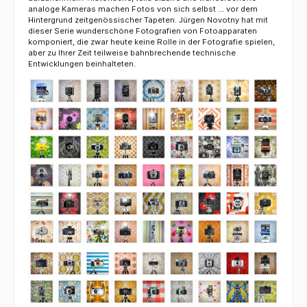
analoge Kameras machen Fotos von sich selbst ... vor dem
Hintergrund zeitgenössischer Tapeten. Jürgen Novotny hat mit
dieser Serie wunderschöne Fotografien von Fotoapparaten
komponiert, die zwar heute keine Rolle in der Fotografie spielen,
aber zu Ihrer Zeit teilweise bahnbrechende technische
Entwicklungen beinhalteten.