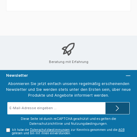
Beratung mit Erfahrung
Newsletter
Abonnieren Sie jetzt einfach unseren regelmäßig erscheinenden
Newsletter und Sie werden stets unter den Ersten sein, über neue
Produkte und Angebote informiert werden.
E-
Mail-
Adresse*
Diese Seite ist durch reCAPTCHA geschützt und es gelten die
Datenschutzrichtlinie
und
Nutzungsbedingungen
.
Ich habe die
Datenschutzbestimmungen
zur Kenntnis genommen und die
AGB
gelesen und bin mit ihnen einverstanden.