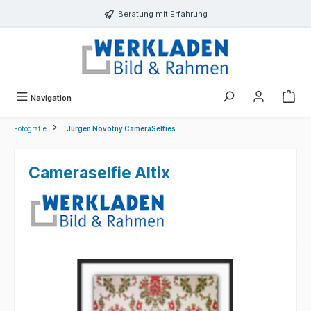
alt springen
Beratung mit Erfahrung
Navigation
Fotografie
Jürgen Novotny CameraSelfies
Cameraselfie Altix
Bildergalerie überspringen