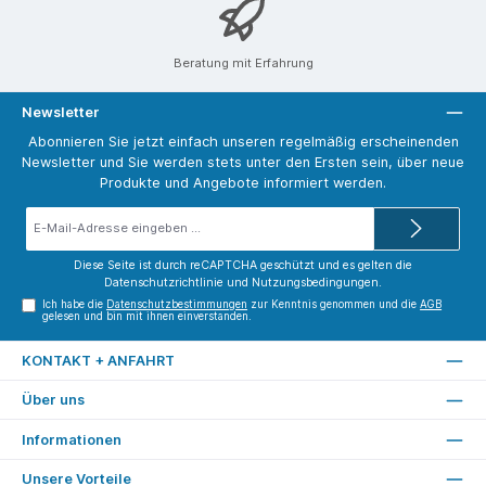
Beratung mit Erfahrung
Newsletter
Abonnieren Sie jetzt einfach unseren regelmäßig erscheinenden
Newsletter und Sie werden stets unter den Ersten sein, über neue
Produkte und Angebote informiert werden.
E-
Mail-
Adresse*
Diese Seite ist durch reCAPTCHA geschützt und es gelten die
Datenschutzrichtlinie
und
Nutzungsbedingungen
.
Ich habe die
Datenschutzbestimmungen
zur Kenntnis genommen und die
AGB
gelesen und bin mit ihnen einverstanden.
KONTAKT + ANFAHRT
Über uns
Informationen
Unsere Vorteile