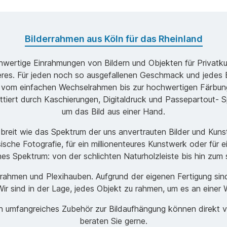
Bilderrahmen aus Köln für das Rheinland
ochwertige Einrahmungen von Bildern und Objekten für Privatk
s. Für jeden noch so ausgefallenen Geschmack und jedes B
 vom einfachen Wechselrahmen bis zur hochwertigen Färbung
ttiert durch Kaschierungen, Digitaldruck und Passepartout- Sp
um das Bild aus einer Hand.
o breit wie das Spektrum der uns anvertrauten Bilder und Ku
ische Fotografie, für ein millionenteures Kunstwerk oder für 
ches Spektrum: von der schlichten Naturholzleiste bis hin zu
men und Plexihauben. Aufgrund der eigenen Fertigung sind w
r sind in der Lage, jedes Objekt zu rahmen, um es an einer 
ein umfangreiches Zubehör zur Bildaufhängung können direkt 
beraten Sie gerne.