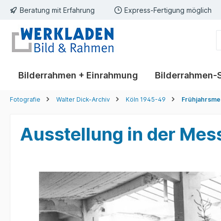
Beratung mit Erfahrung
Express-Fertigung möglich
springen
Zur Hauptnavigation springen
Bilderrahmen + Einrahmung
Bilderrahmen-
Fotografie
Walter Dick-Archiv
Köln 1945-49
Frühjahrsme
Ausstellung in der Mes
Bildergalerie überspringen