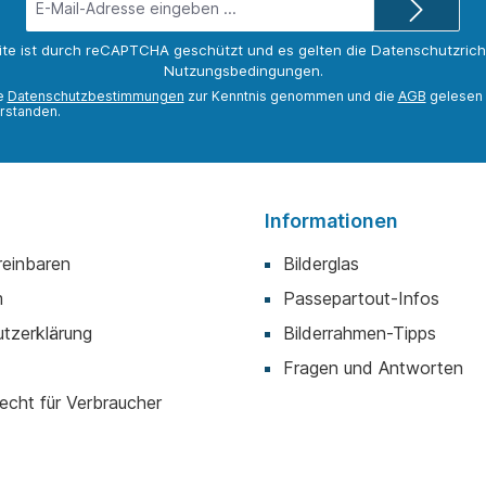
Mail-
Adresse*
ite ist durch reCAPTCHA geschützt und es gelten die
Datenschutzricht
Nutzungsbedingungen
.
ie
Datenschutzbestimmungen
zur Kenntnis genommen und die
AGB
gelesen 
rstanden.
Informationen
reinbaren
Bilderglas
m
Passepartout-Infos
tzerklärung
Bilderrahmen-Tipps
Fragen und Antworten
echt für Verbraucher