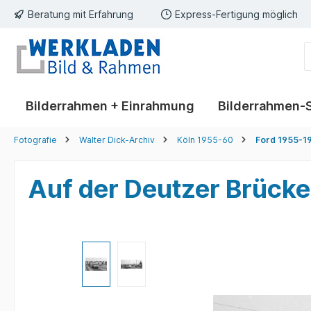
Beratung mit Erfahrung
Express-Fertigung möglich
springen
Zur Hauptnavigation springen
Bilderrahmen + Einrahmung
Bilderrahmen-
Fotografie
Walter Dick-Archiv
Köln 1955-60
Ford 1955-1
Auf der Deutzer Brück
Bildergalerie überspringen