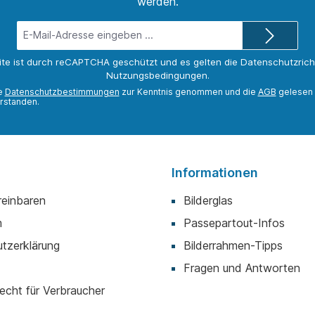
werden.
E-
Mail-
Adresse*
ite ist durch reCAPTCHA geschützt und es gelten die
Datenschutzricht
Nutzungsbedingungen
.
ie
Datenschutzbestimmungen
zur Kenntnis genommen und die
AGB
gelesen 
rstanden.
Informationen
reinbaren
Bilderglas
m
Passepartout-Infos
tzerklärung
Bilderrahmen-Tipps
Fragen und Antworten
echt für Verbraucher