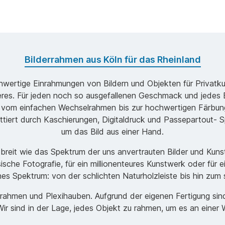
Bilderrahmen aus Köln für das Rheinland
ochwertige Einrahmungen von Bildern und Objekten für Privatk
s. Für jeden noch so ausgefallenen Geschmack und jedes B
 vom einfachen Wechselrahmen bis zur hochwertigen Färbung
ttiert durch Kaschierungen, Digitaldruck und Passepartout- Sp
um das Bild aus einer Hand.
o breit wie das Spektrum der uns anvertrauten Bilder und Ku
ische Fotografie, für ein millionenteures Kunstwerk oder für 
ches Spektrum: von der schlichten Naturholzleiste bis hin zu
men und Plexihauben. Aufgrund der eigenen Fertigung sind w
r sind in der Lage, jedes Objekt zu rahmen, um es an einer 