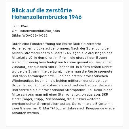
Blick auf die zerstörte
Hohenzollernbrücke 1946
Jahr: 1946
Ort: Hohenzollernbrücke, Köln
Bildnr. WDA038-1-023
Durch eine Fensteröffnung hat Walter Dick die zerstörte
Hohenzollernbrücke aufgenommen. Nach der Sprengung der
beiden Strompfeiler am 6. März 1945 lagen alle drei Bögen des
Mittelteils völlig demoliert im Rhein, die uferseitigen Bögen
waren nur wenig beschädigt nach vorne gesunken. Das ist den
Zustand,, der auf dem Bild zu sehen ist. In einem ersten Schritt
wurde die Strommitte geräumt, indem man die Reste sprengte
und dann abtransportierte. Für einen ersten, provisorischen
Wiederaufbau hob man die beiden mittleren der uferseitigen
Bögen sowohauf der Kölner, als auch auf der Deutzer Seite an
und setzte sie auf provisorische Strompfeiler. Die Lücke in der
Mitte schloss man mit einer Stahkonstruktion aus sog. SKR
Gerät (Sager, Krupp, Reichsbahn), die auf zwei weiteren
provisorischen Strompfeilern auflag. So konnte die Brücke mit
zwei Gleisen am 8. Mai 1948, drei Jahre nach Kriegsende wieder
befahren werden.