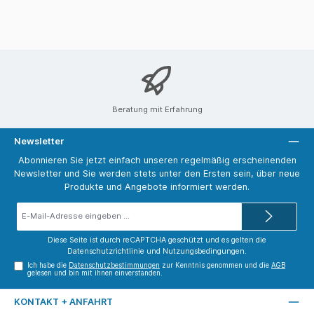
Beratung mit Erfahrung
Newsletter
Abonnieren Sie jetzt einfach unseren regelmäßig erscheinenden
Newsletter und Sie werden stets unter den Ersten sein, über neue
Produkte und Angebote informiert werden.
E-
Mail-
Adresse*
Diese Seite ist durch reCAPTCHA geschützt und es gelten die
Datenschutzrichtlinie
und
Nutzungsbedingungen
.
Ich habe die
Datenschutzbestimmungen
zur Kenntnis genommen und die
AGB
gelesen und bin mit ihnen einverstanden.
KONTAKT + ANFAHRT