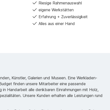
und Tatsache; ein
Riesige Rahmenauswahl
Kommentar zu einer
eigene Werkstätten
wachsenden Suche nach
bequemeren Wahrheiten. In
Erfahrung + Zuverlässigkeit
meinen Werken neige ich
Alles aus einer Hand
dazu, mit den zufällig
entstehenden Strukturen
von weniger
kontrollierbaren Materialien
wie Tusche und
Aquarellfarben zu arbeiten.
Auf diesen Grundstrukturen
aufbauend, kristallisiere ich
assoziativ gegenständliche
oder abstrakte Formen
heraus, um in einem
Gemälde eigentümliche
Welten zu schaffen. In der
unden, Künstler, Galerien und Museen. Eine Werkladen-
Serie “A Sense of
udget finden unsere Mitarbeiter eine passende
Entitlement” wurden Tusche,
 in Handarbeit alle denkbaren Einrahmungen mit Holz,
Gouache, Acrylfarben,
Aquarellstifte und sorgfältig
ezialitäten. Unsere Kunden erhalten alle Leistungen rund
eingearbeitete
Collagenschnipsel
verwendet.