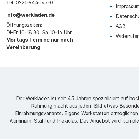
und Tatsache; ein
Tel. 0221-944047-0
Impressu
Kommentar zu einer
wachsenden Suche nach
info@werkladen.de
Datenschu
bequemeren Wahrheiten. In
meinen Werken neige ich
Öffnungszeiten:
AGB
dazu, mit den zufällig
Di-Fr 10-18.30, Sa 10-16 Uhr
entstehenden Strukturen
Widerrufsr
Montags Termine nur nach
von weniger
kontrollierbaren Materialien
Vereinbarung
wie Tusche und
Aquarellfarben zu arbeiten.
Auf diesen Grundstrukturen
aufbauend, kristallisiere ich
assoziativ gegenständliche
oder abstrakte Formen
heraus, um in einem
Gemälde eigentümliche
Welten zu schaffen. In der
Der Werkladen ist seit 45 Jahren spezialisiert auf h
Serie “A Sense of
Rahmung macht aus jedem Bild etwas Besondere
Entitlement” wurden Tusche,
Einrahmungsvariante. Eigene Werkstätten ermöglichen
Gouache, Acrylfarben,
Aquarellstifte und sorgfältig
Aluminium, Stahl und Plexiglas. Das Angebot wird komple
eingearbeitete
Collagenschnipsel
verwendet.