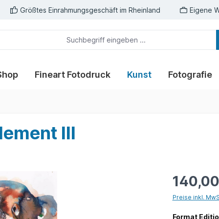
Größtes Einrahmungsgeschäft im Rheinland
Eigene W
Shop
Fineart Fotodruck
Kunst
Fotografie
lement III
140,00
Preise inkl. Mw
Format Editi