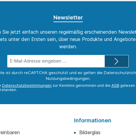
machen
Sie gerne an, wir machen
Sie gerne
gebot
Ihnen dann ein Angebot
Ihnen da
ewählten
passend zum ausgewählten
passend 
Newsletter
mationen
Format. Mehr Informationen
Format. M
 Katolla
zur Künstlerin Julia Katolla
zur Künstl
finden Sie hier.
finden Sie
 Sie jetzt einfach unseren regelmäßig erscheinenden Newslet
ets unter den Ersten sein, über neue Produkte und Angebote 
werden.
E-
Mail-
Adresse*
ite ist durch reCAPTCHA geschützt und es gelten die
Datenschutzricht
Nutzungsbedingungen
.
ie
Datenschutzbestimmungen
zur Kenntnis genommen und die
AGB
gelesen 
rstanden.
Informationen
reinbaren
Bilderglas