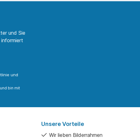
 an, wir machen
Sie gerne an, wir machen
nn ein Angebot
Ihnen dann ein Angebot
zum ausgewählten
passend zum ausgewählten
ehr Informationen
Format. Mehr Informationen
erin Julia Katolla
zur Künstlerin Julia Katolla
 hier.
finden Sie hier. Zu dieser
ter und Sie
Reihe schreibt die
informiert
Künstlerin: „A Sense of
Entitlement“ ist die Reaktion
auf eine zunehmende
Tendenz zur Nabelschau.
Die Serie reflektiert eine
gesellschaftliche
Annäherung an einen Homo
linie
und
incurvatus in se in seiner
modernen, algorithmisch
und bin mit
gesteuerten
Selbstbestätigungsblase,
die die Überzeugung nährt,
die eigene Sichtweise sei
die einzig richtige und
uneingeschränkt gültig. Die
Unsere Vorteile
Werke sind eine Antwort auf
die bedenkliche
Wir lieben Bilderrahmen
Gleichsetzung von Meinung