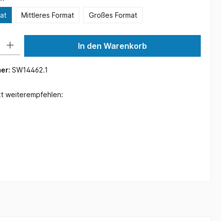
at
Mittleres Format
Großes Format
 Gib den gewünschten Wert ein oder benutze die Schaltflächen um die Anzah
In den Warenkorb
er:
SW14462.1
t weiterempfehlen: