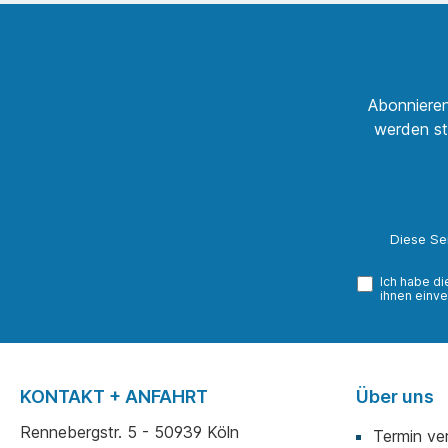
Sie gerne an, wir machen
Sie gerne an, wir 
Ihnen dann ein Angebot
Ihnen dann ein An
passend zum ausgewählten
passend zum ausg
Format. Mehr Informationen
Format. Mehr Infor
zur Künstlerin Julia Katolla
zur Künstlerin Julia
finden Sie hier. Zu dieser
finden Sie hier.
Abonnieren
Reihe schreibt die
werden st
Künstlerin: „A Sense of
Entitlement“ ist die Reaktion
auf eine zunehmende
Tendenz zur Nabelschau.
Die Serie reflektiert eine
gesellschaftliche
Annäherung an einen Homo
Diese Se
incurvatus in se in seiner
modernen, algorithmisch
Ich habe d
gesteuerten
ihnen einve
Selbstbestätigungsblase,
die die Überzeugung nährt,
die eigene Sichtweise sei
die einzig richtige und
uneingeschränkt gültig. Die
KONTAKT + ANFAHRT
Über uns
Werke sind eine Antwort auf
die bedenkliche
Rennebergstr. 5 - 50939 Köln
Termin ve
Gleichsetzung von Meinung